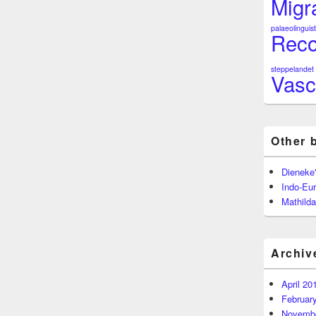
Migr
palaeolinguist
Reco
steppelandet
Vasc
Other 
Dieneke
Indo-Eu
Mathilda
Archiv
April 20
Februar
Novembe