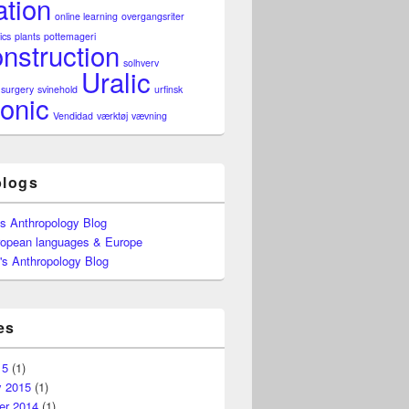
ation
online learning
overgangsriter
ics
plants
pottemageri
nstruction
solhverv
Uralic
surgery
svinehold
urfinsk
onic
Vendidad
værktøj
vævning
blogs
's Anthropology Blog
ropean languages & Europe
's Anthropology Blog
es
15
(1)
y 2015
(1)
r 2014
(1)