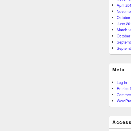
April 20
Novembe
October
June 20
March 2
October
Septemb
Septemb
Meta
Log in
Entries 
Commen
WordPre
Accessi