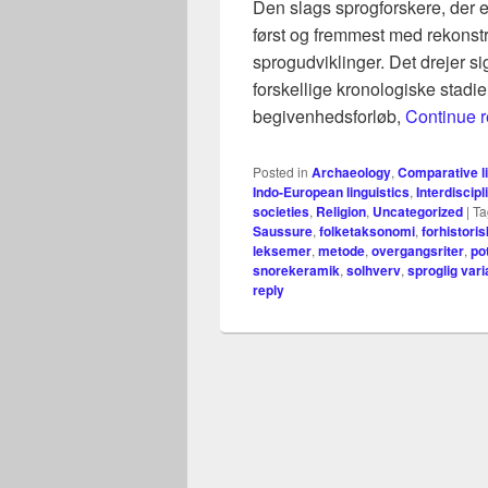
Den slags sprogforskere, der e
først og fremmest med rekonstr
sprogudviklinger. Det drejer s
forskellige kronologiske stadi
begivenhedsforløb,
Continue 
Posted in
Archaeology
,
Comparative li
Indo-European linguistics
,
Interdiscipl
societies
,
Religion
,
Uncategorized
|
Ta
Saussure
,
folketaksonomi
,
forhistori
leksemer
,
metode
,
overgangsriter
,
po
snorekeramik
,
solhverv
,
sproglig vari
reply