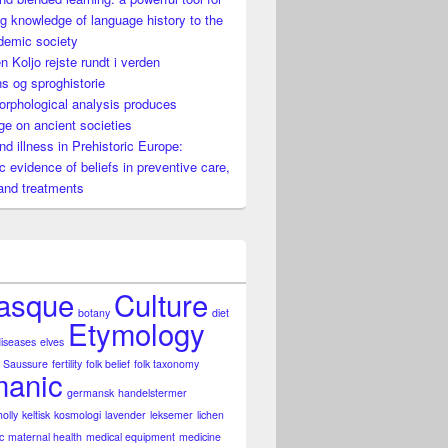
g knowledge of language history to the
demic society
n Koljo rejste rundt i verden
s og sproghistorie
t
rphological analysis produces
e on ancient societies
nd illness in Prehistoric Europe:
ic evidence of beliefs in preventive care,
and treatments
asque
Culture
botany
diet
Etymology
diseases
elves
 Saussure
fertility
folk belief
folk taxonomy
anic
germansk
handelstermer
holly
keltisk
kosmologi
lavender
leksemer
lichen
c
maternal health
medical equipment
medicine