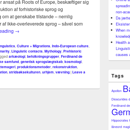
r ansat på Roots of Europe, beskæftiger sig
spreadin
uktion af forhistoriske sprog og
non-aca
ig om at genskabe tilstande – nemlig
Da jætte
er af ikke-overleverede sprog – såvel som
Eksisten
Genskabelse af fortidens samfund – ved hjælp af sproge
When mo
reading
→
knowledg
Health a
nguistics
,
Culture + Migrations
,
Indo-European culture
,
Linguist
inarity
,
Linguistic contacts
,
Mythology
,
Prehistoric
causes 
gged
arkæologi
,
befolkningsgrupper
,
Ferdinand de
ske samfund
,
genetisk sprogslægtskab
,
kosmologi
,
ttemageri
,
produktionsmetoder
,
rekonstruktion
,
ation
,
stridsøksekulturen
,
urhjem
,
vævning
|
Leave a
Tags
B
Apollon
Dioscurides
Ferdinand de
Germ
Hippocrates
låneord
magi