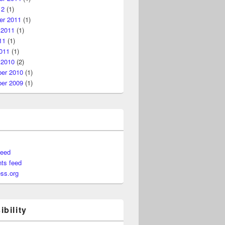
12
(1)
r 2011
(1)
 2011
(1)
11
(1)
011
(1)
 2010
(2)
er 2010
(1)
er 2009
(1)
feed
ts feed
ss.org
bility