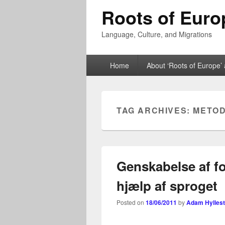
Roots of Euro
Language, Culture, and Migrations
Primary
Home
About ‘Roots of Europe’ 
menu
TAG ARCHIVES:
METO
Genskabelse af f
hjælp af sproget
Posted on
18/06/2011
by
Adam Hylles