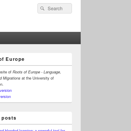
Search
Search
for:
of Europe
bsite of
Roots of Europe - Language,
nd Migrations
at the University of
n.
version
version
 posts
nd blended learning: a powerful tool for