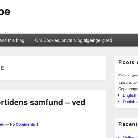
pe
and this blog
Om Cookies, privatliv og tilgængelighed
Primary
Roots 
Sidebar
DE
Widget
Area
Official we
Culture, a
Copenhage
English 
ortidens samfund – ved
Danish 
Recent
ted
—
No Comments ↓
Online a